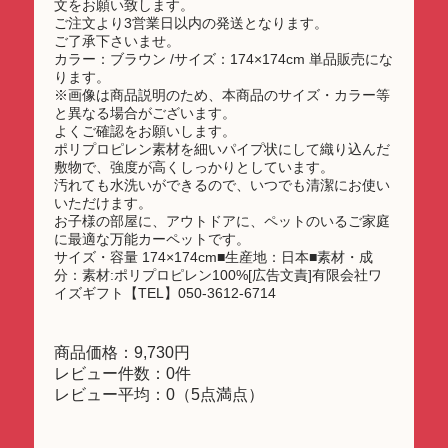
文をお願い致します。
ご注文より3営業日以内の発送となります。
ご了承下さいませ。
カラー：ブラウン /サイズ：174×174cm 単品販売にな
ります。
※画像は商品説明のため、本商品のサイズ・カラー等
と異なる場合がございます。
よくご確認をお願いします。
ポリプロピレン素材を細いパイプ状にして織り込んだ
敷物で、強度が高くしっかりとしています。
汚れても水洗いができるので、いつでも清潔にお使い
いただけます。
お子様の部屋に、アウトドアに、ペットのいるご家庭
に最適な万能カーペットです。
サイズ・容量 174×174cm■生産地：日本■素材・成
分：素材:ポリプロピレン100%[広告文責]有限会社ワ
イズギフト【TEL】050-3612-6714
商品価格：9,730円
レビュー件数：0件
レビュー平均：0（5点満点）