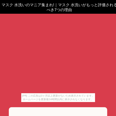
マスク 水洗いのマニア集まれ!
｜
マスク 水洗いがもっと評価され
べき7つの理由
[PR] この広告は3ヶ月以上更新がないため表示されています。
ホームページを更新後24時間以内に表示されなくなります。