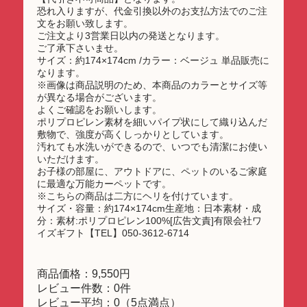
恐れ入りますが、代金引換以外のお支払方法でのご注
文をお願い致します。
ご注文より3営業日以内の発送となります。
ご了承下さいませ。
サイズ：約174×174cm /カラー：ベージュ 単品販売に
なります。
※画像は商品説明のため、本商品のカラーとサイズ等
が異なる場合がございます。
よくご確認をお願いします。
ポリプロピレン素材を細いパイプ状にして織り込んだ
敷物で、強度が高くしっかりとしています。
汚れても水洗いができるので、いつでも清潔にお使い
いただけます。
お子様の部屋に、アウトドアに、ペットのいるご家庭
に最適な万能カーペットです。
※こちらの商品は二方にヘリを付けています。
サイズ・容量：約174×174cm生産地：日本素材・成
分：素材:ポリプロピレン100%[広告文責]有限会社ワ
イズギフト【TEL】050-3612-6714
商品価格：9,550円
レビュー件数：0件
レビュー平均：0（5点満点）