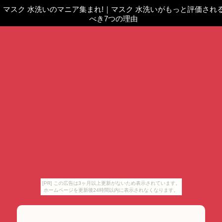
マスク 水洗いのマニア集まれ!
｜
マスク 水洗いがもっと評価され
べき7つの理由
[PR] この広告は3ヶ月以上更新がないため表示されています。
ホームページを更新後24時間以内に表示されなくなります。